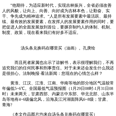
”他期待，为适应新时代，实现吉林振兴，全省必须改善
人的风貌，让向上、向善、向好成为吉林本色，让勤奋、实
干、争先成为精神追求。“人是所有发展要素中最活跃、最持
续、最有效的发展要素，在发挥人的发展要素作用的同时，要
把促进人的全面发展放到首位，要摒弃制约人的体制、机制、
制度、政策，现在看来我们有好多不适应。
汤头条兑换码在哪里买（油画）。孔庚绘
而且死者家属也出示了谅解书，表示很理解我们，不再
追究我们的任何民事和刑事责任。对于未来还会发生什么我还
是很担心。法制晚报·看法新闻：您现在的心情怎么样？
黄淮、江汉、江淮、江南、华南等地的部分地区气温较常
年偏低5~6℃。全国最低气温预报图（1月29日08时-1月31日08
时）未来两天，甘肃西部、内蒙古中东部、华北北部、山东半
岛等地有4~6级偏北风，沿海及江河湖面阵风6~8级；甘肃、
青海?
（本文作品图片均来自汤头条兑换码在哪里买）