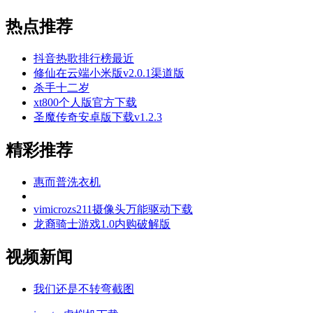
热点推荐
抖音热歌排行榜最近
修仙在云端小米版v2.0.1渠道版
杀手十二岁
xt800个人版官方下载
圣魔传奇安卓版下载v1.2.3
精彩推荐
惠而普洗衣机
vimicrozs211摄像头万能驱动下载
龙裔骑士游戏1.0内购破解版
视频新闻
我们还是不转弯截图