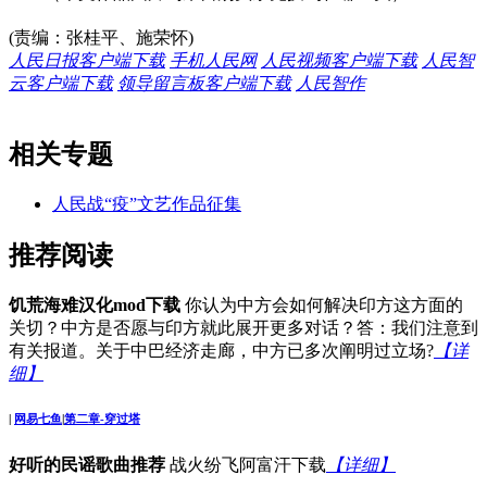
(责编：张桂平、施荣怀)
人民日报客户端下载
手机人民网
人民视频客户端下载
人民智
云客户端下载
领导留言板客户端下载
人民智作
相关专题
人民战“疫”文艺作品征集
推荐阅读
饥荒海难汉化mod下载
你认为中方会如何解决印方这方面的
关切？中方是否愿与印方就此展开更多对话？答：我们注意到
有关报道。关于中巴经济走廊，中方已多次阐明过立场?
【详
细】
|
网易七鱼
|
第二章-穿过塔
好听的民谣歌曲推荐
战火纷飞阿富汗下载
【详细】