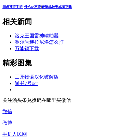
问鼎苍穹手游
|
什么此不疲
|
奇迹战神安卓版下载
相关新闻
洛克王国雷神辅助器
赛尔号赫拉尼洛怎么打
万能锁下载
精彩图集
工匠物语汉化破解版
尚书7号ocr
关注汤头条兑换码在哪里买微信
微信
微博
手机人民网