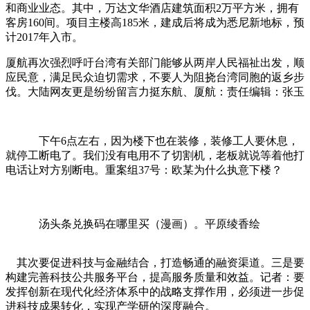
和商业业态。其中，万达文华酒店建筑面积2万平方米，拥有
客房160间。项目主楼高185米，建成后将成为悉尼新地标，预
计2017年入市。
厦航再次强烈呼吁台湾有关部门能够从两岸人民福祉出发，顺
应民意，满足民众迫切需求，不要人为阻挠台湾同胞的返乡步
伐。大陆网友更是纷纷留言力挺东航、厦航：责任编辑：张玉
下午6点左右，因为楼下也在装修，装修工人要休息，
就停工断电了。我们没有电用不了切割机，老板就说等着他打
电话让对方别断电。重案组37号：欧某为什么执意下楼？
汤头条兑换码在哪里买（漫画）。平原绫香绘
其次要促进科技与金融结合，打造畅通的融资渠道。三是要
构建完善科技公共服务平台，提高服务质量和效益。记者：要
发挥创新在现代化经济体系中的战略支撑作用，必须进一步促
进科技成果转化，实现产学研的深度融合。