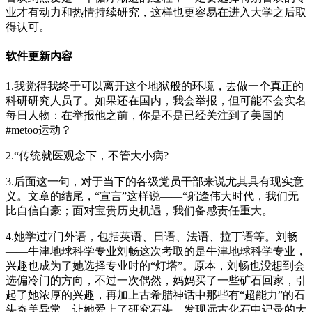
业才有动力和热情持续研究，这样也更容易在进入大学之后取
得认可。
软件更新内容
1.我觉得我终于可以离开这个地狱般的环境，去做一个真正的
科研研究人员了。如果还在国内，我会举报，但可能不会实名
每日人物：在举报他之前，你是不是已经关注到了美国的
#metoo运动？
2.“传统就医观念下，不管大小病?
3.后面这一句，对于当下的各级党员干部来说尤其具有现实意
义。文章的结尾，“宣言”这样说——“躬逢伟大时代，我们无
比自信自豪；面对宝贵历史机遇，我们备感责任重大。
4.她学过7门外语，包括英语、日语、法语、拉丁语等。刘畅
——牛津地球科学专业刘畅这次考取的是牛津地球科学专业，
兴趣也成为了她选择专业时的“灯塔”。原本，刘畅也没想到会
选偏冷门的方向，不过一次偶然，妈妈买了一些矿石回家，引
起了她浓厚的兴趣，再加上古希腊神话中那些有“超能力”的石
头奇美异常，让她爱上了研究石头，发现远古化石中记录的大