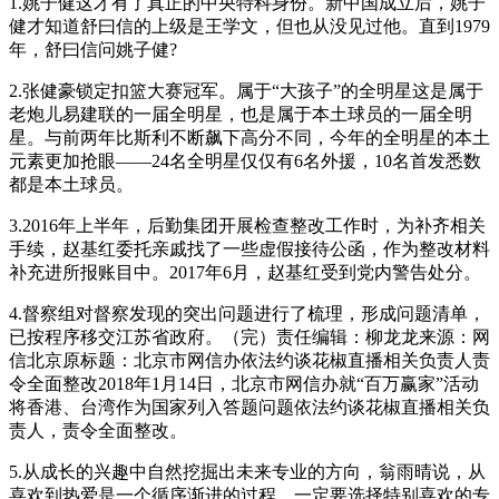
1.姚子健这才有了真正的中央特科身份。新中国成立后，姚子
健才知道舒曰信的上级是王学文，但也从没见过他。直到1979
年，舒曰信问姚子健?
2.张健豪锁定扣篮大赛冠军。属于“大孩子”的全明星这是属于
老炮儿易建联的一届全明星，也是属于本土球员的一届全明
星。与前两年比斯利不断飙下高分不同，今年的全明星的本土
元素更加抢眼——24名全明星仅仅有6名外援，10名首发悉数
都是本土球员。
3.2016年上半年，后勤集团开展检查整改工作时，为补齐相关
手续，赵基红委托亲戚找了一些虚假接待公函，作为整改材料
补充进所报账目中。2017年6月，赵基红受到党内警告处分。
4.督察组对督察发现的突出问题进行了梳理，形成问题清单，
已按程序移交江苏省政府。（完）责任编辑：柳龙龙来源：网
信北京原标题：北京市网信办依法约谈花椒直播相关负责人责
令全面整改2018年1月14日，北京市网信办就“百万赢家”活动
将香港、台湾作为国家列入答题问题依法约谈花椒直播相关负
责人，责令全面整改。
5.从成长的兴趣中自然挖掘出未来专业的方向，翁雨晴说，从
喜欢到热爱是一个循序渐进的过程，一定要选择特别喜欢的专