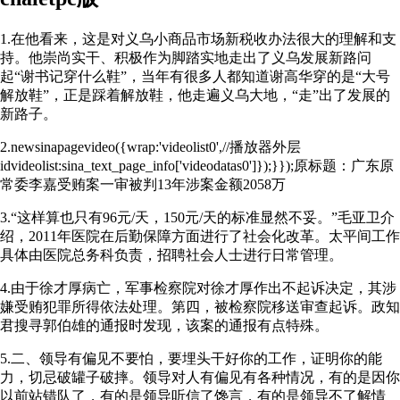
1.在他看来，这是对义乌小商品市场新税收办法很大的理解和支
持。他崇尚实干、积极作为脚踏实地走出了义乌发展新路问
起“谢书记穿什么鞋”，当年有很多人都知道谢高华穿的是“大号
解放鞋”，正是踩着解放鞋，他走遍义乌大地，“走”出了发展的
新路子。
2.newsinapagevideo({wrap:'videolist0',//播放器外层
idvideolist:sina_text_page_info['videodatas0']});}});原标题：广东原
常委李嘉受贿案一审被判13年涉案金额2058万
3.“这样算也只有96元/天，150元/天的标准显然不妥。”毛亚卫介
绍，2011年医院在后勤保障方面进行了社会化改革。太平间工作
具体由医院总务科负责，招聘社会人士进行日常管理。
4.由于徐才厚病亡，军事检察院对徐才厚作出不起诉决定，其涉
嫌受贿犯罪所得依法处理。第四，被检察院移送审查起诉。政知
君搜寻郭伯雄的通报时发现，该案的通报有点特殊。
5.二、领导有偏见不要怕，要埋头干好你的工作，证明你的能
力，切忌破罐子破摔。领导对人有偏见有各种情况，有的是因你
以前站错队了，有的是领导听信了馋言，有的是领导不了解情