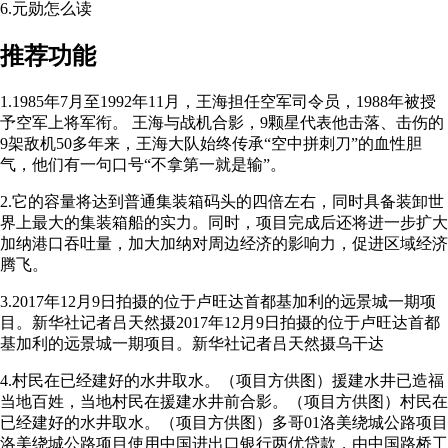
6.元勋怎么读
推荐功能
1.1985年7月至1992年11月，王海担任空军司令员，1988年被授
予空军上将军衔。 王海与战机合影，9颗星代表他击落、击伤的
9架敌机50多年来，王海大队始终传承“空中拼刺刀”的血性胆
气，他们有一句口号“不拿第一就是输”。
2.它的容量将达到普通集装箱码头的四倍左右，同时具备装卸世
界上最大的集装箱船的实力。同时，项目完成后还将进一步扩大
加纳港口吞吐量，加大加纳对周边经济的影响力，促进区域经济
腾飞。
3.2017年12月9日拍摄的位于卢旺达首都基加利的远景城一期项
目。新华社记者吕天然摄2017年12月9日拍摄的位于卢旺达首都
基加利的远景城一期项目。新华社记者吕天然摄乌干达
4.村民在已经建好的水井取水。（项目方供图）援建水井已造福
当地百姓，当地村民在援建水井前合影。（项目方供图）村民在
已经建好的水井取水。（项目方供图）多哥01洛美绕城公路项目
洛美绕城公路项目使用中国进出口银行两优贷款，由中国路桥工