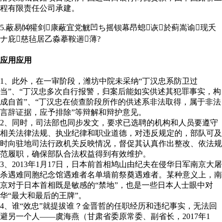
程有限责任公司承建。
5.蔽易⒁獾剑康蔽宜党觥凹ち摇钡幕昂螅诙於蓟嵩谕现夭
ナ庇慈毡居乙淼摹鞍遄薄?
应用应用
1、此外，在一审阶段，潍坊中院未采纳“丁汉忠系防卫过
当”、“丁汉忠多次自行报警，归案后能如实供述其犯罪事实，构
成自首”、“丁汉忠在侦查阶段所作的供述系非法取得，属于非法
言辞证据，应予排除”等辩解和辩护意见。
2、同时，司法部也同步发文，要求已选聘的机构和人员要遵守
相关法律法规、执业纪律和职业道德，对违反规定的，部队可及
时向驻地司法行政机关反映情况，督促其认真作出整改、依法规
范履职，确保部队合法权益得到有效维护。
3、2013年1月17日，日本前首相鸠山由纪夫在侵华日军南京大屠
杀遇难同胞纪念馆遇难者名单墙前祭奠遇难者。某种意义上，南
京对于日本首相既是敏感的“禁地”，也是一些日本人士眼中对
华“最大和最后的王牌”。
4、谁“效忠”就提拔谁？金晋哲的任职经历和违纪事实，无法回
避另一个人——虞海燕（甘肃省委原常委、副省长，2017年1