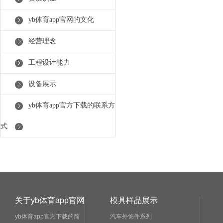
yb体育app官网的文化
经营理念
工程设计能力
设备展示
yb体育app官方下载的联系方
式
关于yb体育app官网
模具样品展示
yb体育app官方下载的简
汽车外饰件系列