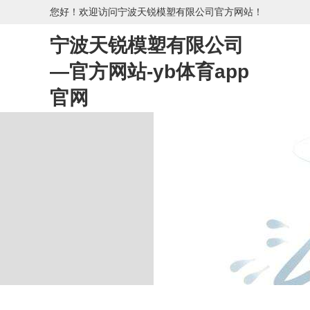
您好！欢迎访问宁波天锐模塑有限公司官方网站！
宁波天锐模塑有限公司
—官方网站-yb体育app
官网