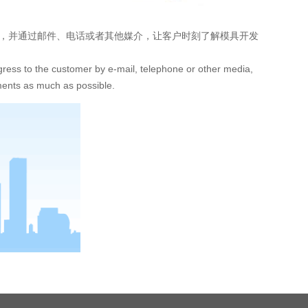
育APP官网
>
工程设计能力
，并通过邮件、电话或者其他媒介，让客户时刻了解模具开发
rogress to the customer by e-mail, telephone or other media,
ments as much as possible.