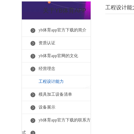
工程设计能
关于YB体育APP
官网
yb体育app官方下载的简介
资质认证
yb体育app官网的文化
经营理念
工程设计能力
模具加工设备清单
设备展示
yb体育app官方下载的联系方
式