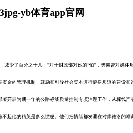
11683jpg-yb体育app官网
专项转移支付增长率，减少了百分之十几。”对于财政部对她的“怕”，樊芸曾
集资金的管理机制，鼓励和引导社会资本进行健身步道的建设和运
展为期一年的公路标线质量控制专项治理工作，从标线产品入尝工程设计
贯瞧不起他的精英是多么愤怒。他们把情绪都发泄在对库德洛的嘲讽、