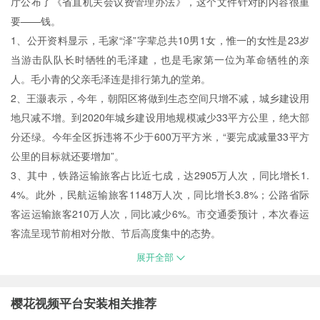
厅公布了《省直机关会议费管理办法》，这个文件针对的内容很重
要——钱。
1、公开资料显示，毛家“泽”字辈总共10男1女，惟一的女性是23岁
当游击队队长时牺牲的毛泽建，也是毛家第一位为革命牺牲的亲
人。毛小青的父亲毛泽连是排行第九的堂弟。
2、王灏表示，今年，朝阳区将做到生态空间只增不减，城乡建设用
地只减不增。到2020年城乡建设用地规模减少33平方公里，绝大部
分还绿。今年全区拆违将不少于600万平方米，“要完成减量33平方
公里的目标就还要增加”。
3、其中，铁路运输旅客占比近七成，达2905万人次，同比增长1.
4%。此外，民航运输旅客1148万人次，同比增长3.8%；公路省际
客运运输旅客210万人次，同比减少6%。市交通委预计，本次春运
客流呈现节前相对分散、节后高度集中的态势。
展开全部
樱花视频平台安装相关推荐