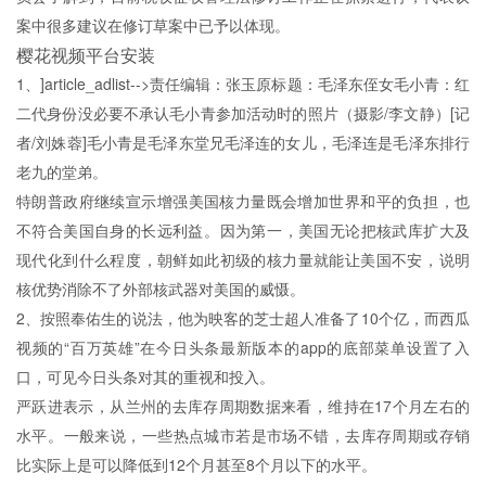
案中很多建议在修订草案中已予以体现。
樱花视频平台安装
1、]article_adlist-->责任编辑：张玉原标题：毛泽东侄女毛小青：红
二代身份没必要不承认毛小青参加活动时的照片（摄影/李文静）[记
者/刘姝蓉]毛小青是毛泽东堂兄毛泽连的女儿，毛泽连是毛泽东排行
老九的堂弟。
特朗普政府继续宣示增强美国核力量既会增加世界和平的负担，也
不符合美国自身的长远利益。因为第一，美国无论把核武库扩大及
现代化到什么程度，朝鲜如此初级的核力量就能让美国不安，说明
核优势消除不了外部核武器对美国的威慑。
2、按照奉佑生的说法，他为映客的芝士超人准备了10个亿，而西瓜
视频的“百万英雄”在今日头条最新版本的app的底部菜单设置了入
口，可见今日头条对其的重视和投入。
严跃进表示，从兰州的去库存周期数据来看，维持在17个月左右的
水平。一般来说，一些热点城市若是市场不错，去库存周期或存销
比实际上是可以降低到12个月甚至8个月以下的水平。