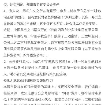
委、纪委书记、郑州市监察委员会主任
4、有人说，形式主义之所以有顽强生命力，就在于它总有一副“政
治正确”的面孔，使有意反对者忌惮触碰了“原则立潮。其实，形式主
义是最大的政治不正确，它不仅有名无实，还会让工作走样变味。
近期，中国裁判文书网公开的《云南四海创业实业集团有限公司、
王世坤单位行贿二审刑事裁定书》披露了上述案情。王世坤服判，
公司上诉二审刑事裁定书显示，原审被告单位云南四海创业实业集
团有限公司原名称是云南自主择业实业集团有限公司（以下简称自
主择业公司、四海创业公司）。
5、公开资料显示，毛家“泽”字辈总共10男1女，惟一的女性是23岁
当游击队队长时牺牲的毛泽建，也是毛家第一位为革命牺牲的亲
人。毛小青的父亲毛泽连是排行第九的堂弟。
俊惫ぷ魅嗽币脖硎荆骸罢馐歉咛?
本届市委将在巡视全覆盖的基础上，实现巡察全覆盖。责任编辑：
桂强来源：政知见微信公众号原标题：“两会”费用，哪个省标准最
低？撰文|周宇时值安徽省人代会、政协全会即将召开，安徽省财政