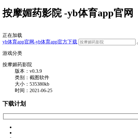
按摩媚药影院 -yb体育app官网
正在加载
yb体育app官网-yb体育app官方下载
游戏分类
按摩媚药影院
版本：v0.3.9
类别：截图软件
大小：535380kb
时间：2021-06-25
下载计划