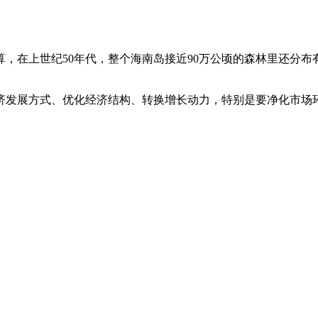
在上世纪50年代，整个海南岛接近90万公顷的森林里还分布有超
、优化经济结构、转换增长动力，特别是要净化市场环境，