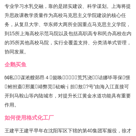
专业学习水乳交融，靠的是踏实建设、科学谋划。上海将提
升思政课教学质量作为高校马克思主义学院建设的核心任
务，从复旦大学、华东师大两所全国重点马克思主义学院，
到15所上海高校示范马院以及包括高职高专和民办高校在内
的35所其他高校马院，实行全覆盖支持、分类清单式管理，
协同发展。
企鹅买鱼
⒁私谋淞艘郧昂４懿唤荒艿浇？诘娜毕荨保憬
鲋拊齑邢薰靖弊芫砝畹┧担敖?号”由海入江直接可
开到马鞍山等内陆城市，对提升长江黄金水道功能具有重要
作用。
如何使用格式化工厂
王建平王建平早年在沈阳军区下辖的第40集团军服役，徐才