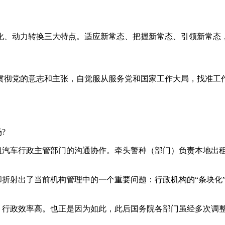
化、动力转换三大特点。适应新常态、把握新常态、引领
决贯彻党的意志和主张，自觉服从服务党和国家工作大局，找准
?
车行政主管部门的沟通协作。牵头警种（部门）负责本地出租汽车
事，却折射出了当前机构管理中的一个重要问题：行政机构的“条
性强，行政效率高。也正是因为如此，此后国务院各部门虽经多次调