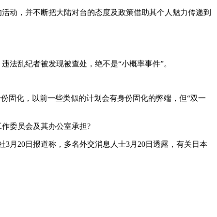
湾相关的活动，并不断把大陆对台的态度及政策借助其个人魅力传递到
，违法乱纪者被发现被查处，绝不是“小概率事件”。
破身份固化，以前一些类似的计划会有身份固化的弊端，但“双一
外事工作委员会及其办公室承担?
20日报道称，多名外交消息人士3月20日透露，有关日本