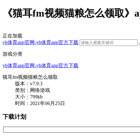
《猫耳fm视频猫粮怎么领取》app下
正在加载
yb体育app官网-yb体育app官方下载
游戏分类
yb体育app官网-yb体育app官方下载
猫耳fm视频猫粮怎么领取
版本：v7.9.3
类别：网络游戏
大小：799kb
时间：2021年06月25日
下载计划