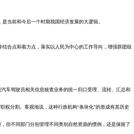
新常态，是当前和今后一个时期我国经济发展的大逻辑。
工作结合点和着力点，落实以人民为中心的工作导向，增强群团组
驾驶员相关信息核查业务的统一归口受理、流转、汇总和
块化”职权分割。客观地说，这种行政机构“条块化”的形成有其历史
整，但不同部门分别管理不同类别自然资源的惯例，还是保留了