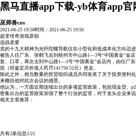
黑马直播app下载-yb体育app官
巫师兽cos
2021-06-25 19:50
时间：2021-06-25 19:50
超变传奇游戏
原创
连战老婆
党的十九大精神为光纤陀螺导航仪在小型化和低成本化方向迈进提供了指引
被告人任广东、张鹤飞去到梧州市中山路1—3号“中国黄金”金店
套、口罩，再次去到中山路1—3号“中国黄金”金店内，由
批（经鉴定共价值人民币141750.52元）抢走。
除此之外，相当数量的世贸组织成员共同发表了关于投资便利化和中
来概括他对此次会议的感受。
他认为，一方面近期连续出台的多项监管政策，包括现金贷
密集出台的监管政策加强了整个行业的监管，对于龙头企业来说是一种
相关文章推荐：
共有2条信息
1/2
1