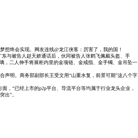
现。网友连线@龙江侠客：厉害了，我的国！
广东与被告人赵天娇通话后，伙同被告人张鹤飞佩戴头盔、手
，二人伸手将展柜内里的金项链、金戒指、金手镯、金吊坠一
明。商务部副部长王受文用“山重水复，前景可期”这八个字
，“已经上市的p2p平台、导流平台等均属于行业龙头企业，
。