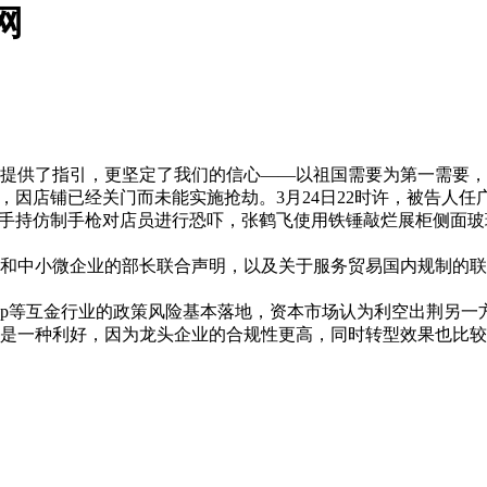
网
，更坚定了我们的信心——以祖国需要为第一需要，梦想终会实
，因店铺已经关门而未能实施抢劫。3月24日22时许，被告人任
任广东手持仿制手枪对店员进行恐吓，张鹤飞使用铁锤敲烂展柜侧面玻璃
小微企业的部长联合声明，以及关于服务贸易国内规制的联合声
、p2p等互金行业的政策风险基本落地，资本市场认为利空出荆另一方面
利好，因为龙头企业的合规性更高，同时转型效果也比较突出”