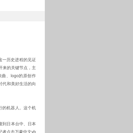
是这一历史进程的见证
开来的关键节点，主
、logo的原创作
大时代和美好生活的向
机器人。这个机
到日本台中、日本
闻记者点击万豪中文yb