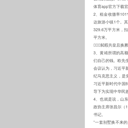
体育app官方下载官网
2、租金收缴率101%
达旅游小镇1个。
329.6万平方米
平方米。
弑暇共皇且换厥
3、黄靖所谓的高额利
们自己的钱。欧先生
会议认为，习近
纪马克思主义
习近平新时代中国特
导下为实现中华民族伟
4、也就是说，山
政协主席张昌尔（19
书记。
”一套别墅换不来的