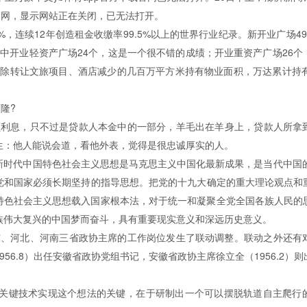
，显示网站正在关闭，已无法打开。
，连续12年创造租金收缴率99.5%以上的世界行业纪录。新开业广场49个
其中开业轻资产广场24个，这是一个很不错的成绩；开业重资产广场26个
，扣除转让文旅项目、酒店减少的几百万平方米持有物业面积，万达累计持
隆?
息，只不过是贷款人本金中的一部分，羊毛出在羊身上，贷款人
：他人能说会道，看他外表，觉得是很忠诚厚实的人。
平新时代中国特色社会主义思想是马克思主义中国化最新成果，是当代中国的马克
，是党和国家必须长期坚持的指导思想。把党的十九大确定的重大理论观点
色社会主义思想载入国家根本法，对于统一和凝聚全党全国各族人民的思想
大复兴的中国梦而奋斗，具有重要现实意义和深远历史意义。
东、河北、河南三省政协主席的工作岗位发生了联动调整。联动之外还有对调
56.8）出任安徽省政协党组书记，安徽省政协主席徐立全（1956.2
关键技术实现这个想法的关键，在于研制出一个可以摆脱轨道自主爬行的机器人