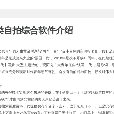
类自拍综合软件介绍
代青年的人生黄金时期与“两个一百年”奋斗目标的实现相吻合，我们
代青年是完成复兴大业的“强国一代”。2018年是改革开放40周年，在此继往
国梦”大型主题活动，现面向广大青年征集“强国一代”主题歌词、歌曲
表现形式来充分展现新时代青年朝气蓬勃、奋发有为的精神面貌，抒发对伟
合
来的关键技术实现这个想法的关键，在于研制出一个可以摆脱轨道自主爬行的
到1997年才由闫炳义和他的夫人卢勤英设计出来。
者搜索百度百科，发现确实有个台东（县），位于京东（市）。但是没有搜
日早上万豪中文yb体育app官方下载官网已无法打开。20日早上，澎湃新