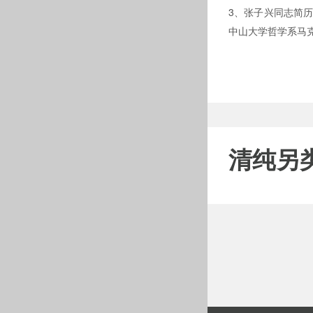
3、张子兴同志简历张子兴
中山大学哲学系马克思主
清纯另