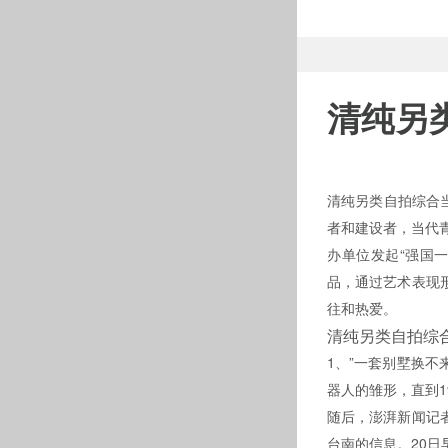
清纯另
清纯另类自拍综合当
者和建设者，当
办单位发起“强国一代中
品，通过艺术
往和热爱。
清纯另类自拍综
1、”一套别墅换不
器人的雏形，直
随后，澎湃新闻记
台南的信息。20