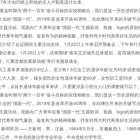
997年才由闫炳义和他的夫人卢勤英设计出来。
黄金时期与“两个一百年”奋斗目标的实现相吻合，我们是这一历史进程的见
“强国一代”。2018年是改革开放40周年，在此继往开来的关键节点
活动，现面向广大青年征集“强国一代”主题歌词、歌曲、logo的原创作品
青年朝气蓬勃、奋发有为的精神面貌，抒发对伟大时代和美好生活的向往和
绍了会议期间主要活动安排。1月22日上午将召开预备会，下午举行开
者会。1月25日上午，还将围绕“落实北京城市总体规划，提高城
，汇聚首都发展新动能”举行专题座谈会。
镇职工基本养老险的3.8亿人，至少有1.5亿女工的退休年龄仅为55岁或更低。
群，其中，城乡居民的女性退休年龄是60岁，女性职工是50岁，
，从延长退休年龄改革来讲，只需要涉及小部分人口的调整就可以了
黄金时期与“两个一百年”奋斗目标的实现相吻合，我们是这一历史进程的见证者
“强国一代”。2018年是改革开放40周年，在此继往开来的关键节点
活动，现面向广大青年征集“强国一代”主题歌词、歌曲、logo的原创
代青年朝气蓬勃、奋发有为的精神面貌，抒发对伟大时代和美好生活的向
历——方春明，男，汉族，1964年5月生，安徽枞阳人，1
参加工作，中央党校政治学专业毕业，中央党校大学学历。