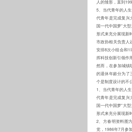
人的雏形，直到1
5、当代青年的人生
代青年是完成复兴大业的
国一代中国梦”大型主题
形式来充分展现新时代
市政协相关负责人还介
安排8次小组会和1场记
挥科技创新引领作用
然而，在参加城
的退休年龄分为了三大人
个是制度设计的不公平
1、当代青年的人生
代青年是完成复兴大业的
国一代中国梦”大型主题
形式来充分展现新时
2、方春明资料图方春明简
党，1986年7月