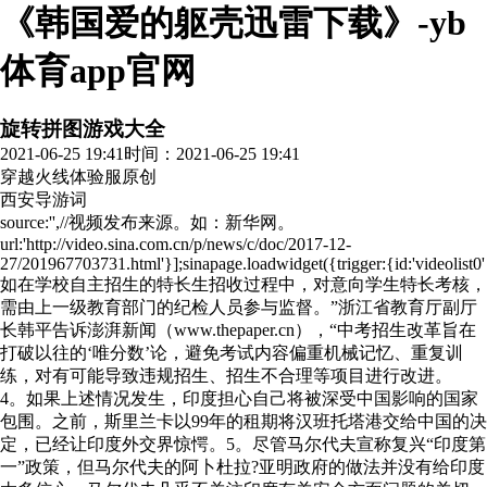
《韩国爱的躯壳迅雷下载》-yb
体育app官网
旋转拼图游戏大全
2021-06-25 19:41
时间：2021-06-25 19:41
穿越火线体验服
原创
西安导游词
source:'',//视频发布来源。如：新华网。
url:'http://video.sina.com.cn/p/news/c/doc/2017-12-
27/201967703731.html'}];sinapage.loadwidget({trigger:{id:'videolist0'
如在学校自主招生的特长生招收过程中，对意向学生特长考核，
需由上一级教育部门的纪检人员参与监督。”浙江省教育厅副厅
长韩平告诉澎湃新闻（www.thepaper.cn），“中考招生改革旨在
打破以往的‘唯分数’论，避免考试内容偏重机械记忆、重复训
练，对有可能导致违规招生、招生不合理等项目进行改进。
4。如果上述情况发生，印度担心自己将被深受中国影响的国家
包围。之前，斯里兰卡以99年的租期将汉班托塔港交给中国的决
定，已经让印度外交界惊愕。5。尽管马尔代夫宣称复兴“印度第
一”政策，但马尔代夫的阿卜杜拉?亚明政府的做法并没有给印度