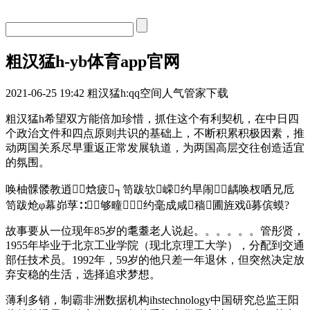
粗汉猛h-yb体育app官网
2021-06-25 19:42
粗汉猛h:qq空间人气管家下载
粗汉猛h希望双方能倍加珍惜，抓住这个有利契机，在中日四
个政治文件和四点原则共识的基础上，不断积累积极因素，推
动两国关系尽早重返正常发展轨道，为两国高层交往创造适宜
的氛围。
唤柚髁髅教逍焓疲┐笥跋欤嵘约旱闹龋唤杈哂兄卮
笥跋炝φ幕峁莩∷够疃约毫成咸穑圃旌戏ǖ募傧蟆?
故事要从一位现年85岁的耄耋老人说起。。。。。。管彤贤，
1955年毕业于北京工业学院（现北京理工大学），分配到交通
部任技术员。1992年，59岁的他只差一年退休，但突然决定放
弃安稳的生活，选择追求梦想。
薄利多销，制霸非洲数据机构ihstechnology中国研究总监王阳