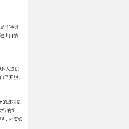
度的军事开
器进出口情
00多人提供
己开脱。
改革的过程是
四大行的组
，外资银