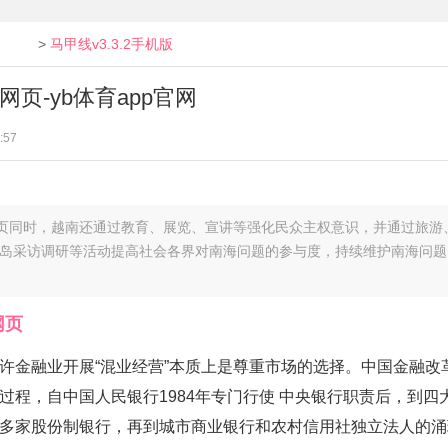
>
马甲线v3.3.2手机版
p网页-yb体育app官网
:57
同时，越南还通过教育、展览、宣讲等强化民众主权意识，并通过旅游、
、赴岛采访调研等活动提高社会各界对南海问题的参与度，持续维护南海问
网页
，允许金融业开展“混业经营”本质上是尊重市场的选择。中国金融
程，自中国人民银行1984年专门行使 中央银行职责后，到
加十多家股份制银行，再到城市商业银行和农村信用社独立法人的涌现