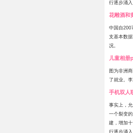
行逐步涌入
花雕酒和
中国自20
支基本数据
况。
儿童相册p
图为非洲商贸
了就业
手机双人
事实上
一个裂变的过
建，增
行逐步涌入