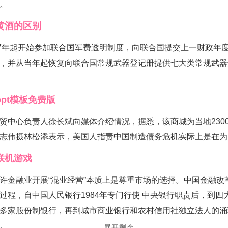
。
黄酒的区别
07年起开始参加联合国军费透明制度，向联合国提交上一财政年
，并从当年起恢复向联合国常规武器登记册提供七大类常规武
pt模板免费版
中心负责人徐长斌向媒体介绍情况，据悉，该商城为当地23
。李志伟摄林松添表示，美国人指责中国制造债务危机实际上是在为自
联机游戏
，允许金融业开展“混业经营”本质上是尊重市场的选择。中国金融
程，自中国人民银行1984年专门行使 中央银行职责后，到
加十多家股份制银行，再到城市商业银行和农村信用社独立法人的涌现
。
展开剩余