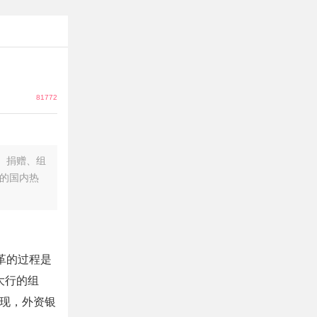
81772
捐赠、组
题的国内热
改革的过程是
四大行的组
，外资银