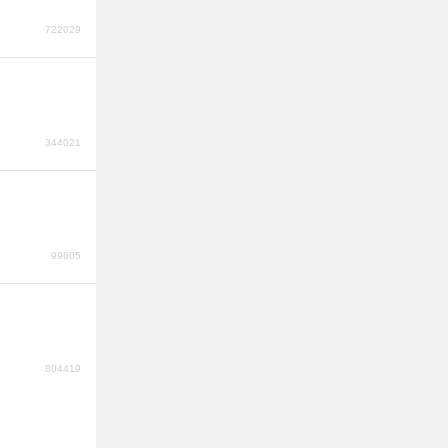
722029
344021
99605
804419