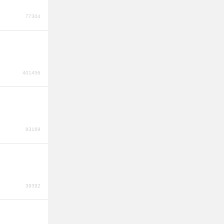
77304
401456
93169
39392