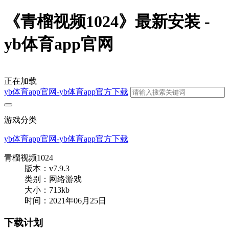
《青榴视频1024》最新安装 -
yb体育app官网
正在加载
yb体育app官网-yb体育app官方下载
游戏分类
yb体育app官网-yb体育app官方下载
青榴视频1024
版本：v7.9.3
类别：网络游戏
大小：713kb
时间：2021年06月25日
下载计划