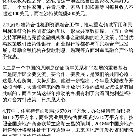
化和宗教共性之外，还包括这一地区比自己国家收入高好几
倍。一个女性家佣，在肯尼亚、索马里和埃塞等国每月收入不
超过100美元，而在沙特就能赚400美元。
2.抓好标准符合性检测资源融合工作，推动重点领域军用和民
用标准符合性检测资源的互认，形成共享数据库。（五）金融
支持军民融合完善金融机构和非金融机构的准入政策，通过优
惠政策吸引政策性银行、商业银行等都参与军民融合产业发
展，鼓励金融机构在贷款利息、贴现等方面对军民融合产业给
予优惠。
3.二是一个中国的原则是保证两岸关系和平发展的重要基石。
三是两岸民众要交流、要合作、要发展，是我们的共同心愿，
这是人心所向、大势所趋。他进一步指出，今年是大陆改革开
放40周年，大陆40年来的改革开放所取得的成就应该说是有目
共睹的，而且大陆这些年推动的各项有利于台湾同胞利益福祉
的对台方针政策，日久见人心。
4.其中，住宅待售面积减少670万平方米，办公楼待售面积增
加118万平方米，商业营业用房待售面积减少215万平方米。按
照全国房地产商会联盟主席顾云昌的预判，2018年中国房地产
销售预计将整体处于下行通道中，未来房地产开发投资和销售