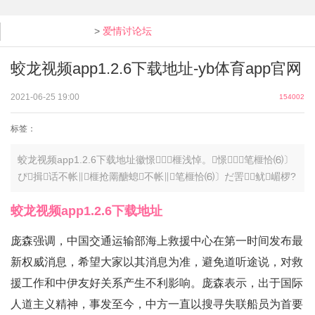
>
爱情讨论坛
蛟龙视频app1.2.6下载地址-yb体育app官网
2021-06-25 19:00
154002
标签：
蛟龙视频app1.2.6下载地址徽憬∥榧浅悼。憬∥笔榧恰⑹〕
ぴ揖话不帐∥榧抢罱醣螅不帐∥笔榧恰⑹〕だ罟⒊鱿嵋椤?
蛟龙视频app1.2.6下载地址
庞森强调，中国交通运输部海上救援中心在第一时间发布最
新权威消息，希望大家以其消息为准，避免道听途说，对救
援工作和中伊友好关系产生不利影响。庞森表示，出于国际
人道主义精神，事发至今，中方一直以搜寻失联船员为首要