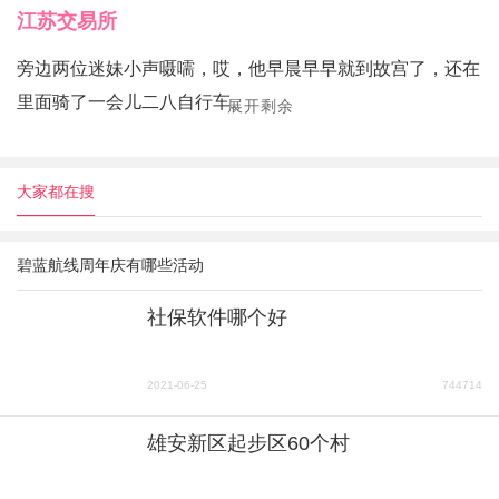
江苏交易所
旁边两位迷妹小声嗫嚅，哎，他早晨早早就到故宫了，还在
里面骑了一会儿二八自行车。
展开剩余
大家都在搜
碧蓝航线周年庆有哪些活动
社保软件哪个好
2021-06-25
744714
雄安新区起步区60个村