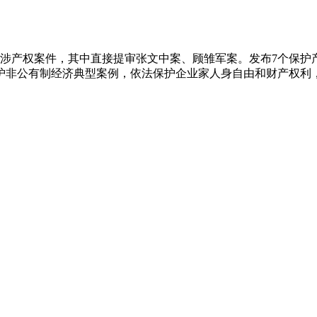
权案件，其中直接提审张文中案、顾雏军案。发布7个保护
护非公有制经济典型案例，依法保护企业家人身自由和财产权利