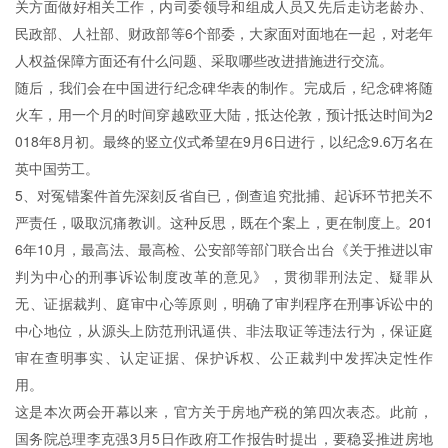
关方面做好相关工作，内司委领导和组成人员又先后走访老龄办、
民政部、人社部、财政部等6个部委，大家面对面地在一起，对老年
人权益保障方面还有什么问题、采取哪些改进措施进行交流。
随后，我们会在中国进行纪念碑华表的制作。完成后，纪念碑将随
火车，用一个月的时间穿越欧亚大陆，抵达伦敦，预计抵达时间为2
018年8月初。最终的竖立仪式希望在9月6日进行，以纪念9.6万名在
英中国劳工。
5、对冤错案件首先深刻反省自已，倒查追究批捕、起诉环节把关不
严责任，吸取沉痛教训。这种反思，既在个案上，更在制度上。201
6年10月，最高法、最高检、公安部等部门联合出台《关于推进以审
判为中心的刑事诉讼制度改革的意见》，贯彻罪刑法定、疑罪从
无、证据裁判、庭审中心等原则，明确了审判程序在刑事诉讼中的
中心地位，从源头上防范刑讯逼供、非法取证等违法行为，保证庭
审在查明事实、认定证据、保护诉权、公正裁判中发挥决定性作
用。
这是本次两会开幕以来，官方关于房地产税的第四次表态。此前，
国务院总理李克强3月5日作政府工作报告时提出，要稳妥推进房地