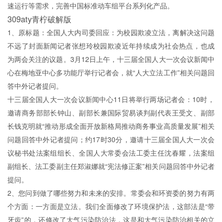
速运行等需求，完善中国标准动车组平台系列化产品。
309aty青柠破解版
1、原标题：全国人大内司委回应：为校园欺凌立法，离解决这问题
不远了封面新闻记者张想玲校园欺凌近年持续成为社会热点，也成
为两会关注的议题。3月12日上午，十三届全国人大一次会议新闻中
心在梅地亚中心多功能厅举行记者会，就“人大立法工作”相关问题回
答中外记者提问。
十三届全国人大一次会议新闻中心11日将举行两场记者会：10时，
邀请商务部部长钟山、副部长兼国际贸易谈判副代表王受文、副部
长钱克明就“推动形成全面开放新格局推动商务事业高质量发展”相关
问题回答中外记者提问；约17时30分，邀请十三届全国人大一次会
议秘书处法案组组长、全国人大常委会法工委主任沈春耀，法案组
副组长、法工委副主任郑淑娜就“宪法修正案”相关问题回答中外记者
提问。
2、您问到做了哪些努力和未来的安排。常委会和环资委的努力有两
个方面：一方面是立法。我们全面修改了环境保护法，这部法是“带
牙齿”的，还修改了大气污染防治法，这是和大气污染防治相关的立