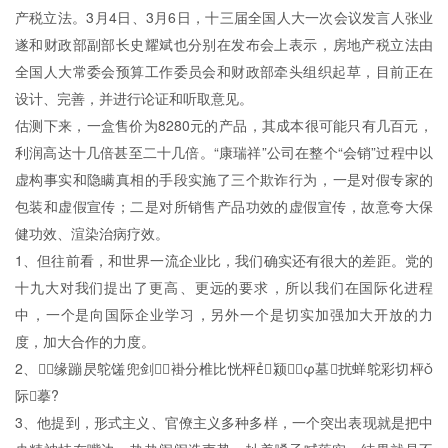
产税立法。3月4日、3月6日，十三届全国人大一次会议发言人张业
遂和财政部副部长史耀斌也分别在发布会上表示，房地产税立法由
全国人大常委会预算工作委员会和财政部牵头组织起草，目前正在
设计、完善，并进行论证和听取意见。
估测下来，一盒售价为8280元的产品，其成本很可能只有几百元，
利润高达十几倍甚至二十几倍。“康瑞祥”公司在整个“会销”过程中以
虚构事实和隐瞒真相的手段实施了三个欺诈行为，一是对假专家的
包装和虚假宣传；二是对所销售产品功效的虚假宣传，故意夸大保
健功效、渲染治病疗效。
1、但往前看，和世界一流企业比，我们确实还有很大的差距。党的
十九大对我们提出了更高、更远的要求，所以我们在国际化进程
中，一个是向国际企业学习，另外一个是切实加强加大开放的力
度，加大合作的力度。
2、缘蹦昃鸵馐兜剑褂分椎比恍枰颍φ墓扰蛘鸵彩切枰
际摹?
3、他提到，形式主义、官僚主义多种多样，一个突出表现就是把中