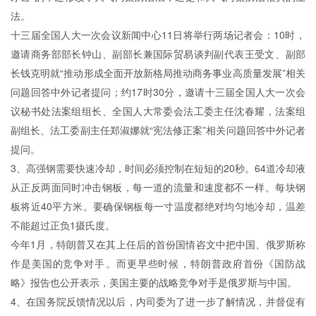
法。
十三届全国人大一次会议新闻中心11日将举行两场记者会：10时，
邀请商务部部长钟山、副部长兼国际贸易谈判副代表王受文、副部
长钱克明就“推动形成全面开放新格局推动商务事业高质量发展”相关
问题回答中外记者提问；约17时30分，邀请十三届全国人大一次会
议秘书处法案组组长、全国人大常委会法工委主任沈春耀，法案组
副组长、法工委副主任郑淑娜就“宪法修正案”相关问题回答中外记者
提问。
3、高强钢需要快速冷却，时间必须控制在短短的20秒。64道冷却液
从正反两面同时冲击钢板，每一道的流量和速度都不一样。每块钢
板将近40平方米。要确保钢板每一寸温度都绝对均匀地冷却，温差
不能超过正负1摄氏度。
今年1月，特朗普又在其上任后的首份国情咨文中把中国、俄罗斯称
作是美国的竞争对手。而更早些时候，特朗普政府首份《国防战
略》报告也公开表示，美国主要的战略竞争对手是俄罗斯与中国。
4、在国务院反馈情况以后，内司委为了进一步了解情况，并督促有