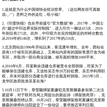
1.这就是为什么中国很快会统治世界。（这位网友你可真敢
说-_-‘’）意料之外的走红，给小福?
2.《印度快报》也在早前援引“官方数据”称，2017年，中国士
兵“越过中印边界实际控制线”，进入印方一侧达415次，2016
年则仅有271次。此外，中印双方在实控线附近的对峙次数也
从2016年的146次，增长到了2017年的216次。
3.北京西站自1996年开站以来，客流逐年增长。去年，西站在
原有13个候车区的基础上，又将站内原有的国际售票厅改为候
车区，并取消一部分商业设施，候车面积增加1000平米。
4.2016年6月，符某剩余违建仓库被责令全部拆除，符某为了
能够保住违建仓库，又送给吴丕华20万好处费。吴丕华利用职
权，并未对该部分违建仓库进行全面及时拆除。2015年3月，
龙华区政府批准吴某在海?
5.10月11日下午，章莹颖绑架案嫌犯克里斯滕森参加第二次法
庭提审，对于联邦当局上周提出的新起诉（绑架致死罪），克
里斯滕森拒绝认罪。10月24日，章莹颖绑架致死案嫌犯克里斯
滕森的律师向法院提交了一份动议，要求推迟审判日期。