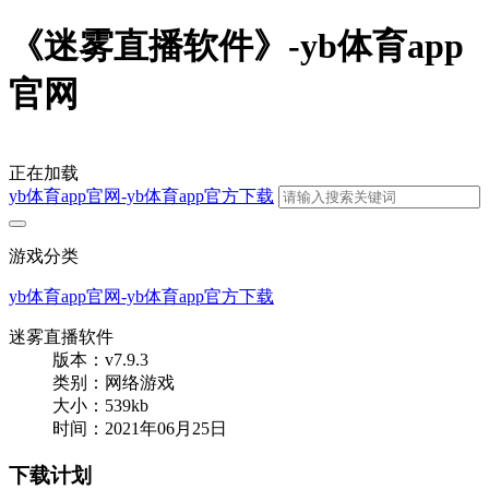
《迷雾直播软件》-yb体育app
官网
正在加载
yb体育app官网-yb体育app官方下载
游戏分类
yb体育app官网-yb体育app官方下载
迷雾直播软件
版本：v7.9.3
类别：网络游戏
大小：539kb
时间：2021年06月25日
下载计划