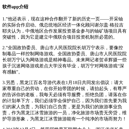
软件app介绍
1.”他还表示，现在这种合作翻开了新的历史一页——开采铀
的实际合作启动。俄总统地区经济一体化顾问谢尔盖·格拉吉
耶夫认为，中俄地区合作发展投资基金参与的铀矿场项目具有
突破性，因为它是建立中俄联合项目投资机制所必需的。
2.”全国政协委员、唐山市人民医院院长胡万宁表示，要像控
制毒品一样控制网络游戏。全国政协委员、唐山市人民医院院
长胡万宁认为网络游戏是精神毒品。未来网记者贺卓辉摄一些
孩子沉迷网络游戏差点大学没有毕业，胡万宁对网络游戏“深
有感触”。
3.另悉，黑龙江百名导游代表在1月18日共同发出倡议：请大
家尊重自己的劳动，在你开始带团的时候，请抬起头，有尊严
的告诉你的老板，我每天必须有导服费，拒绝负团，请落在你
的计划单下方，我们必须学会保护自己，因为我们首先要为我
们的家人负责，为我们自己负责，更是为我们的旅游事业负
责，作为黑龙江冰雪旅游的一员，净化旅游市场责无旁贷，维
护导游形象，为黑龙江冰雪旅游能有一个纯净的市场而努力！