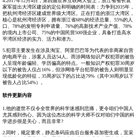
4.2017年12月4日，第四届世界互联网大会上，浙江省省长袁
家军提出大湾区建设的定位和明确的时间表：力争到2035年，
把杭州湾经济区建成世界级大湾区。正在打造的浙江大湾区，
核心是杭州湾经济区，拥有浙江省68%的经济总量、55%的人
口、78%的发明专利申请量、76%的高新技术产业产值、78%
的境内上市公司、75%的中国民营500强企业，具备打造高水
平湾区经济的实力、活力和潜力。
5.犯罪主要发生在涉及淘宝、阿里巴巴等为代表的非商家自营
的电商平台，涉案人员达54人。而涉网络知识产权犯罪的被告
人呈现年龄偏轻、学历偏高的特点。一般知识产权犯罪30周岁
以下的被告人仅占16%，但涉网络平台犯罪的被告人则明显呈
现低龄化的特征，35周岁以下的占比达79%（其中30周岁以下
被告人占比54%）。
软件更新内容
1.他的逝世不仅令全世界的科学迷感到悲痛，更令咱们中国人
尤其感到伤心。因为这位杰出的科学大师不仅对咱们中国的科
学进步很是关心，而且非常?
2.同时，规定要求，静态条码应由后台服务器加密生成，宜采