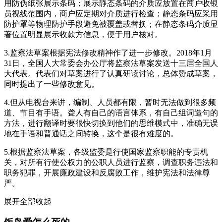
用防伪纸张展示条码；展示静态条码的介质应放置在商户收银
员视线范围内，商户应定期对介质进行检查；静态条码应采用
防护罩等物理防护手段避免被覆盖或替换；在静态条码介质显
著位置明显展示收款方信息，便于用户核对。
3.监察法草案根据宪法修改精神作了进一步修改。2018年1月
31日，全国人大常委会办公厅将监察法草案发送十三届全国人
大代表。代表们对草案进行了认真研读讨论，总体赞成草案，
同时提出了一些修改意见。
4.但从电视台来讲，编制、人员都有限，暂时无法做到很多频
道、节目有手语。聋人有自己的语言体系，有自己组词造句的
方法，进行翻译时要很快切换到他们的思维模式中，准确无误
地在手语和普通话之间转换，这个是很有难度的。
5.根据监察法草案，各级监委是行使国家监察职能的专责机
关，对所有行使公权力的公职人员进行监察，调查职务违法和
职务犯罪，开展廉政建设和反腐败工作，维护宪法和法律尊
严。
展开全部
收起