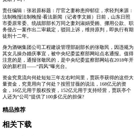
责任编辑：张岩原标题：厅官之妻称患抑郁症，求轻判来源：
法制晚报法制晚报·看法新闻（记者李文姬）日前，山东日照
市委原常委、统战部部长万同之妻刘淑娟受贿、挪用公款、职
务侵占一案作出二审裁定，驳回上诉，维持原判，即执行有期
徒刑十二年。
身为酒钢集团公司工程建设管理部副部长的张敬民，因违规为
其女儿操办婚庆事宜，被中央纪委监察部网站点名通报。值得
注意的是，通报张敬民的，是中央纪委监察部网站在2018年开
设的新栏目――“四风”曝光台。
资金究竟流向何处短短三年左右时间里，贾跃亭获得的这些大
量资金，究竟用向了何处？按照甘薇的说法，168亿元的资
金，16亿元用于股权投资，152亿元用于支持经营，贾跃亭个
人还为“公司”提供了100多亿元的担保?
精品推荐
相关下载