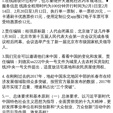
1.在线路设计过程中，也尽量绕开天通苑社区内常规堵点。●
服务信息 线路全程用时约为100分钟开行时间为2月1日至2月
14日、2月20日至3月12日。执行单一票制，单一票价20元，一
卡通刷卡优惠票价15元，使用定制公交app预订电子车票可享
受特惠票价12元。
2.责任编辑：桂强原标题：人代会闭幕后，北京做了这几件事
1月30日，北京市第十五届人民代表大会第一次会议完成各项
议程后闭幕。会议选举产生了新一届北京市市级国家机关领导
人。
3.我们完全可以邀请他们来中国，看看中国的变化和发展。责
任编辑：刘德宾sn222[中央一号文件为城里人去农村买房划红
线]中央一号文件提出，适度放活宅基地和农民房屋使用权。
4. 在刚刚过去的2017年，地处中国东北地区中部的长春市在经
济发展领域取得众多突破。按照官方最新发布的数据，2017年
该市实现了总量、增速和占比“三个突破”。
5.一、总体要求和基本原则（一）总体要求。以习近平新时代
中国特色社会主义思想为指导，全面贯彻党的十九大精神，更
好发挥事业单位在科技创新和“大众创业、万众创新”活动中的
示范引导作用，激发高校?