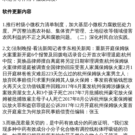
软件更新内容
1.推行村级小微权力清单制度，加大基层小微权力腐败惩处力
度。严厉整治惠农补贴、集体资产管理、土地征收等领域侵害
农民利益的不正之风和腐败问题。（二）深化村民自治实践。
2.文/法制晚报·看法新闻记者李东相关新闻：重新开庭保姆纵
火案重新开庭6个报警及回拨电话录音公开首次审理退庭|杭州
中院：莫焕晶律师擅自离庭将另定日期审理调查|杭州保姆纵
火案律师退庭被调查全国律协回应受害人家属保姆纵火案2月1
日开庭林爸爸灾难后223天怎么过的杭州保姆纵火案男主人：
放弃民事赔偿只求重判保姆其人纵火保姆：事发前夜输钱想放
火再灭火立功借钱案件回顾2017年6月案发杭州保姆涉嫌纵火
案致房屋女主人和3个孩子死亡2017年7月批捕杭州豪宅放火保
姆被批捕致雇主母子4人死亡2017年8月公诉杭州纵火案保姆被
以放火罪和盗窃罪提起公诉2017年12月开庭杭州保姆纵火案首
次开庭雇主为何放弃民事赔偿责任编辑：张玉
3.而杨茂君最关切的，是中药有效成分的药效证明。“我们发
现多种中药有效成分小分子化合物有调控线粒体呼吸链的功