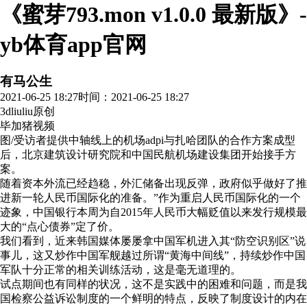
《蜜芽793.mon v1.0.0 最新版》-
yb体育app官网
有马公生
2021-06-25 18:27
时间：2021-06-25 18:27
3dliuliu
原创
毕加猪视频
图/受访者提供中轴线上的机场adpi与扎哈团队的合作方案成型
后，北京建筑设计研究院和中国民航机场建设集团开始接手方
案。
随着资本外流已经趋稳，外汇储备出现反弹，政府似乎做好了推
进新一轮人民币国际化的准备。”作为重启人民币国际化的一个
迹象，中国银行本周为自2015年人民币大幅贬值以来发行规模最
大的“点心债券”定了价。
我们看到，近来韩国媒体屡屡拿中国军机进入其“防空识别区”说
事儿，这又炒作中国军舰越过所谓“黄海中间线”，持续炒作中国
军队十分正常的相关训练活动，这是毫无道理的。
试点期间也有同样的状况，这不是实践中的困难和问题，而是我
国检察公益诉讼制度的一个鲜明的特点，反映了制度设计的内在