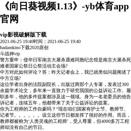
《向日葵视频1.13》-yb体育app
官网
vip影视破解版下载
2021-06-25 19:40
时间：2021-06-25 19:40
badamkino下载2020
原创
斗战神vip
警方重申：侵华日军南京大屠杀遇难同胞纪念馆是南京大屠杀死
难者国家公祭日公祭活动主会场?
中方对此如何评论？答：昨天记者会上，我已就类似问题阐述了
中方立场?
这位学者出身的法院副院长，出版过两部个人专著，发表过300
余篇学术论文，多年来一直致力于研究我国的公益诉讼工作。履
职多年，他的多件提案都涉及这一领域。身为一名老委员的他告
诉记者，连续五年，他都带来了关于公益诉讼的提案。
你为工程师的工作自豪吗？“现在咱们国家有护士节、教师节、
记者节。。。。。。设立这些节日都发挥了很好的作用。而且，
教师都被称为‘人类灵魂的工程师’，受人尊重，但4000多万工程
师却没有自己的节日。